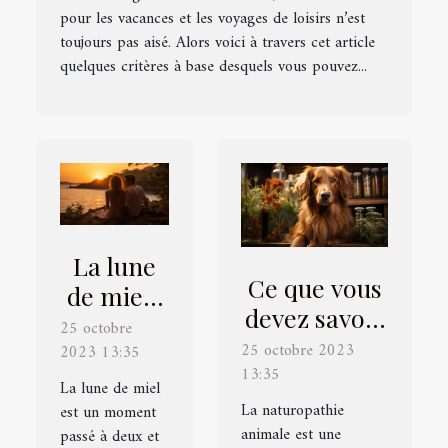
pour les vacances et les voyages de loisirs n’est
toujours pas aisé. Alors voici à travers cet article
quelques critères à base desquels vous pouvez...
La lune
Ce que vous
de miel :
devez savoir
ce qu’il
25 octobre
sur la
25 octobre 2023
2023 13:35
faut
naturopathie
13:35
savoir ?
La lune de miel
animale
La naturopathie
est un moment
animale est une
passé à deux et