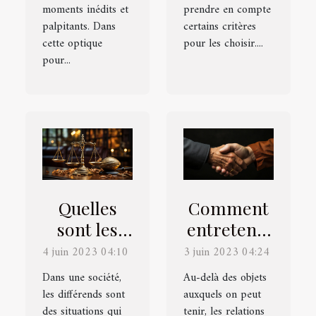
moments inédits et
prendre en compte
palpitants. Dans
certains critères
cette optique
pour les choisir....
pour...
Quelles
Comment
sont les
entretenir
différentes
de bonnes
4 juin 2023 04:10
3 juin 2023 04:24
étapes
relations
Dans une société,
Au-delà des objets
d’une
avec les
les différends sont
auxquels on peut
des situations qui
procédure
tenir, les relations
autres ?