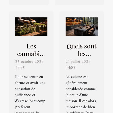
Les
Quels sont
cannabis :
les
quels sont
matériaux
25 octobre 2023
21 juillet 2023
13:35
ses effets
04:08
tendances
sur la
pour la
Pour se sentir en
La cuisine est
forme et avoir une
santé ?
généralement
cuisine ?
sensation de
considérée comme
suffisance et
le cœur d’une
d’extase, beaucoup
maison, il est alors
préfèrent
important de bien