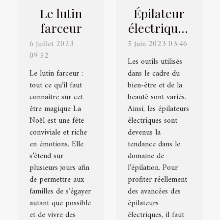
Le lutin
Épilateur
farceur
électrique :
comment
6 juillet 2023
5 juin 2023 03:46
09:52
faire le
Les outils utilisés
choix du
Le lutin farceur :
dans le cadre du
tout ce qu’il faut
bien-être et de la
meilleur ?
connaître sur cet
beauté sont variés.
être magique La
Ainsi, les épilateurs
Noël est une fête
électriques sont
conviviale et riche
devenus la
en émotions. Elle
tendance dans le
s’étend sur
domaine de
plusieurs jours afin
l’épilation. Pour
de permettre aux
profiter réellement
familles de s’égayer
des avancées des
autant que possible
épilateurs
et de vivre des
électriques, il faut