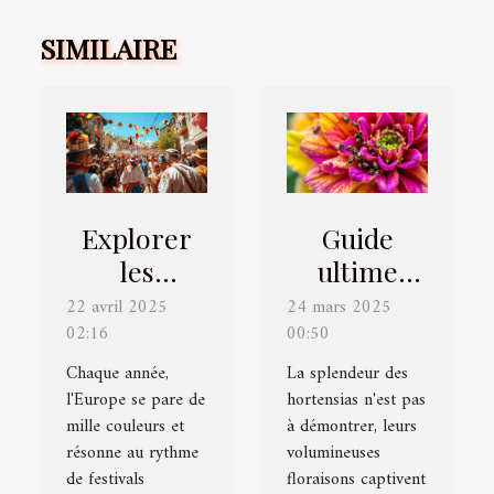
SIMILAIRE
Explorer
Guide
les
ultime
festivals
pour lutter
22 avril 2025
24 mars 2025
02:16
culturels
00:50
contre les
européens
parasites
Chaque année,
La splendeur des
l'Europe se pare de
à ne pas
hortensias n'est pas
des
mille couleurs et
à démontrer, leurs
manquer
hortensias
résonne au rythme
volumineuses
de festivals
floraisons captivent